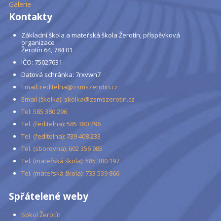
Galerie
Kontakty
Základní škola a mateřská škola Žerotín, příspěvková
organizace
Žerotín 64, 784 01
IČO: 75027631
Datová schránka: 7rxvwn7
Email: reditelna@zsmszerotin.cz
Email (školka): skolka@zsmszerotin.cz
Tel: 585 380 296
Tel. (ředitelna): 585 380 296
Tel. (ředitelna): 739 408 233
Tel. (sborovna): 602 356 985
Tel. (mateřská škola): 585 380 197
Tel. (mateřská škola): 733 539 866
Spřátelené weby
Sokol Žerotín