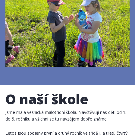
O naší škole
Jsme malá vesnická malotřídní škola. Navštěvují nás děti od 1.
do 5. ročníku a všichni se tu navzájem dobře známe.
Letos jsou spojeny první a druhý ročník ve třídě I. a třetí, čtvrtý