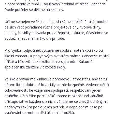
a pátý ročník ve třídě II. Vyučování probíhá ve třech učebnách.
Podle potřeby se dělíme na skupiny.
Učíme se nejen ve škole, ale podnikáme společně také mnoho
dalších věcí: pořádáme různé projektové dny, tvořivé dílny,
besedy, besídky a divadla pro veřejnost, exkurze, účastníme se
soutěží a jezdíme na školu v přírodě.
Pro výuku i odpočinek využíváme spolu s mateřskou školou
školní zahradu. K pohybovým aktivitám máme k dispozici místní
hřiště a tělocvičnu, ke kulturním programům Kulturně
společenské zařízení v blízkosti školy.
Ve škole vytváříme klidnou a pohodovou atmosféru, aby se tu
dětem líbilo, dobře učilo a cítily se zde bezpečně. Vedeme děti k
odpovědnosti, ke vzájemné spolupráci, respektování jeden
druhého. Při nižším počtu žáků máme možnost individuálně
přistupovat ke každému z nich, věnujeme se znevýhodněným i
nadaným žákům podle jejich potřeb. V odpoledním čase po
vyučování se mohou děti účastnit kroužků.