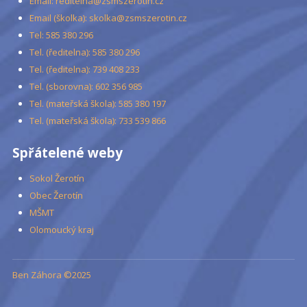
Email: reditelna@zsmszerotin.cz
Email (školka): skolka@zsmszerotin.cz
Tel: 585 380 296
Tel. (ředitelna): 585 380 296
Tel. (ředitelna): 739 408 233
Tel. (sborovna): 602 356 985
Tel. (mateřská škola): 585 380 197
Tel. (mateřská škola): 733 539 866
Spřátelené weby
Sokol Žerotín
Obec Žerotín
MŠMT
Olomoucký kraj
Ben Záhora ©2025