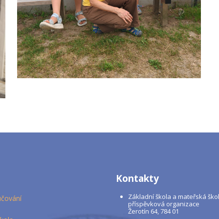
Kontakty
Základní škola a mateřská škol
učování
příspěvková organizace
Žerotín 64, 784 01