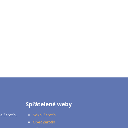
Spřátelené weby
a Žerotín,
Sokol Žerotín
Obec Žerotín