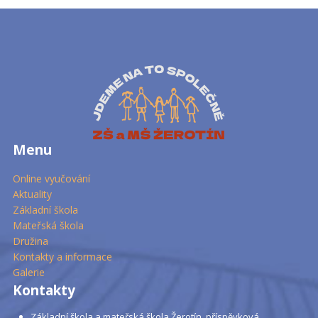
Menu
Online vyučování
Aktuality
Základní škola
Mateřská škola
Družina
Kontakty a informace
Galerie
Kontakty
Základní škola a mateřská škola Žerotín, příspěvková