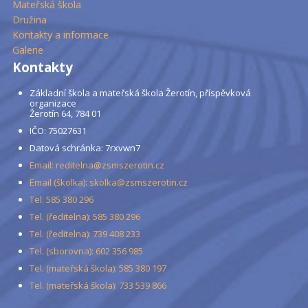
Mateřská škola
Družina
Kontakty a informace
Galerie
Kontakty
Základní škola a mateřská škola Žerotín, příspěvková
organizace
Žerotín 64, 784 01
IČO: 75027631
Datová schránka: 7rxvwn7
Email: reditelna@zsmszerotin.cz
Email (školka): skolka@zsmszerotin.cz
Tel: 585 380 296
Tel. (ředitelna): 585 380 296
Tel. (ředitelna): 739 408 233
Tel. (sborovna): 602 356 985
Tel. (mateřská škola): 585 380 197
Tel. (mateřská škola): 733 539 866