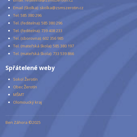
Email (školka): skolka@zsmszerotin.cz
Tel: 585 380 296
Tel. (ředitelna): 585 380 296
Tel. (ředitelna): 739 408 233
Tel. (sborovna): 602 356 985
Tel. (mateřská škola): 585 380 197
Tel. (mateřská škola): 733 539 866
Spřátelené weby
Sokol Žerotín
Obec Žerotín
MŠMT
Olomoucký kraj
Ben Záhora ©2025