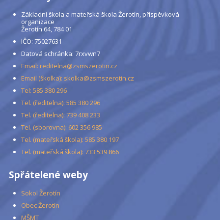
Základní škola a mateřská škola Žerotín, příspěvková
organizace
Žerotín 64, 784 01
IČO: 75027631
Datová schránka: 7rxvwn7
Email: reditelna@zsmszerotin.cz
Email (školka): skolka@zsmszerotin.cz
Tel: 585 380 296
Tel. (ředitelna): 585 380 296
Tel. (ředitelna): 739 408 233
Tel. (sborovna): 602 356 985
Tel. (mateřská škola): 585 380 197
Tel. (mateřská škola): 733 539 866
Spřátelené weby
Sokol Žerotín
Obec Žerotín
MŠMT