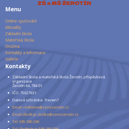
Menu
Online vyučování
Aktuality
Základní škola
Mateřská škola
Družina
Kontakty a informace
Galerie
Kontakty
Základní škola a mateřská škola Žerotín, příspěvková
organizace
Žerotín 64, 784 01
IČO: 75027631
Datová schránka: 7rxvwn7
Email: reditelna@zsmszerotin.cz
Email (školka): skolka@zsmszerotin.cz
Tel: 585 380 296
Tel. (ředitelna): 585 380 296