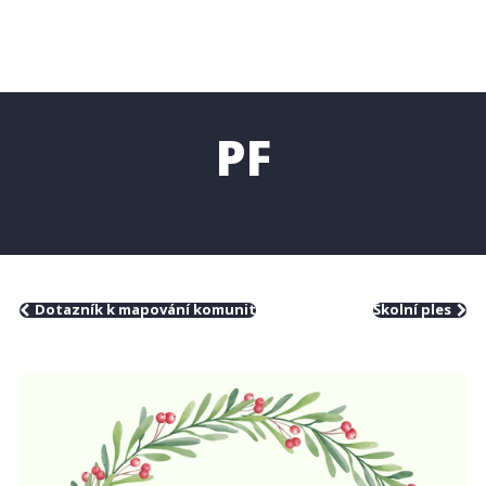
PF
Dotazník k mapování komunit
Školní ples