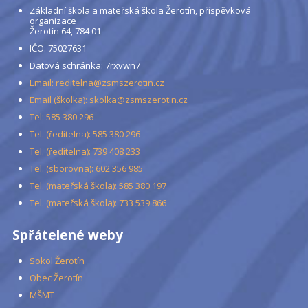
Základní škola a mateřská škola Žerotín, příspěvková
organizace
Žerotín 64, 784 01
IČO: 75027631
Datová schránka: 7rxvwn7
Email: reditelna@zsmszerotin.cz
Email (školka): skolka@zsmszerotin.cz
Tel: 585 380 296
Tel. (ředitelna): 585 380 296
Tel. (ředitelna): 739 408 233
Tel. (sborovna): 602 356 985
Tel. (mateřská škola): 585 380 197
Tel. (mateřská škola): 733 539 866
Spřátelené weby
Sokol Žerotín
Obec Žerotín
MŠMT