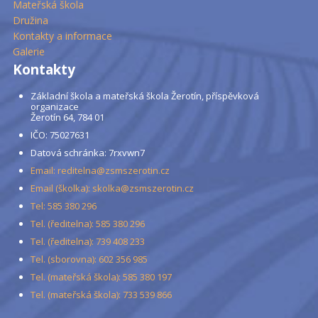
Mateřská škola
Družina
Kontakty a informace
Galerie
Kontakty
Základní škola a mateřská škola Žerotín, příspěvková
organizace
Žerotín 64, 784 01
IČO: 75027631
Datová schránka: 7rxvwn7
Email: reditelna@zsmszerotin.cz
Email (školka): skolka@zsmszerotin.cz
Tel: 585 380 296
Tel. (ředitelna): 585 380 296
Tel. (ředitelna): 739 408 233
Tel. (sborovna): 602 356 985
Tel. (mateřská škola): 585 380 197
Tel. (mateřská škola): 733 539 866